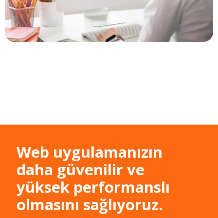
Web uygulamanızın
daha güvenilir ve
yüksek performanslı
olmasını sağlıyoruz.