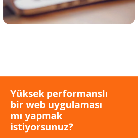
Yüksek performanslı
bir web uygulaması
mı yapmak
istiyorsunuz?