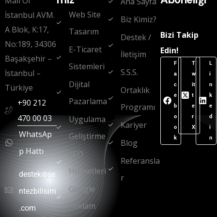
Mall Of
Ana Sayfa
Web Site
İstanbul AVM.
Biz Kimiz?
A Blok, K:17,
Tasarım
Bizi Takip
Destek /
No:189, 34306
E-Ticaret
Edin!
İletişim
Başakşehir –
F
T
L
Sistemleri
S.S.S.
İstanbul –
a
w
i
Dijital
c
it
n
Türkiye
Ortaklık
e
t
k
Pazarlama
+90 212
Programı
b
e
e
470 00 03
o
r
d
Uygulama
Kariyer
o
X
i
WhatsAp
Geliştirme
k
n
Blog
p Hattı
SEO
Referansla
Hizmetleri
destek⊚se
r
Google
ntezbilisim
Reklam
.com