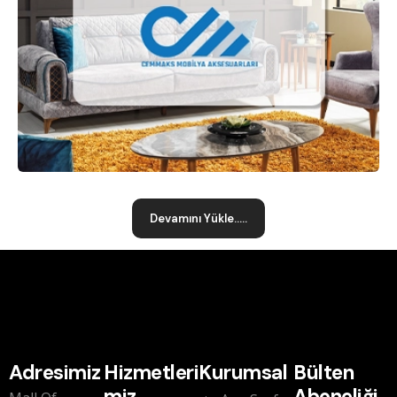
Devamını Yükle.....
Adresimiz
Hizmetleri
Kurumsal
Bülten
miz
Aboneliği