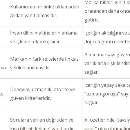
Marka bilinirliğini tı
Kullanıcının bir linke tıklamadan
oranından daha öncel
AI’dan yanıt almasıdır.
getirir.
İnsan dilini makinelerin anlama
İçeriğin akıcılığını ve
ve işleme teknolojisidir.
doğruluğunu denetle
AI’nın markayı güveni
Markanın farklı sitelerde linksiz
varlıklarla ilişkilendi
ama
şekilde anılmasıdır.
sağlar.
İçeriğin yapay zeka t
Deneyim, uzmanlık, otorite ve
te,
“uzman görüşü” sayı
güven kriterleridir.
sağlar.
Sorulara verilen doğrudan ve
AI özetlerinde “tavsi
kısa (40-60 kelime) yanıtlardır.
yanıt” olma ihtimalini 