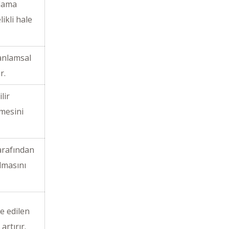
klama
ikli hale
 anlamsal
r.
lir
rmesini
arafından
lmasını
ye edilen
artırır.