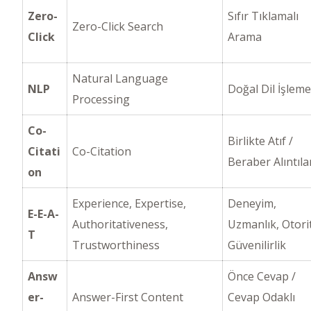
Zero-
Sıfır Tıklamalı
Zero-Click Search
Click
Arama
Natural Language
NLP
Doğal Dil İşleme
Processing
Co-
Birlikte Atıf /
Citati
Co-Citation
Beraber Alıntıl
on
Experience, Expertise,
Deneyim,
E-E-A-
Authoritativeness,
Uzmanlık, Otori
T
Trustworthiness
Güvenilirlik
Answ
Önce Cevap /
er-
Answer-First Content
Cevap Odaklı