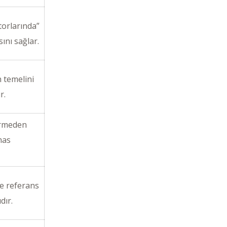
orlarında”
ını sağlar.
 temelini
r.
girmeden
emas
 ve referans
dır.