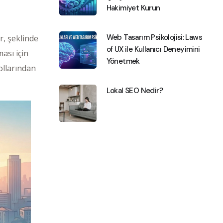
Hakimiyet Kurun
Web Tasarım Psikolojisi: Laws
r, şeklinde
of UX ile Kullanıcı Deneyimini
ası için
Yönetmek
ollarından
Lokal SEO Nedir?