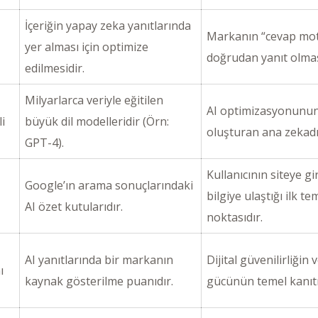
İçeriğin yapay zeka yanıtlarında
Markanın “cevap mot
yer alması için optimize
doğrudan yanıt olmas
edilmesidir.
Milyarlarca veriyle eğitilen
AI optimizasyonunun
i
büyük dil modelleridir (Örn:
oluşturan ana zekadı
GPT-4).
Kullanıcının siteye 
Google’ın arama sonuçlarındaki
bilgiye ulaştığı ilk t
AI özet kutularıdır.
noktasıdır.
AI yanıtlarında bir markanın
Dijital güvenilirliğin
ı
kaynak gösterilme puanıdır.
gücünün temel kanıtı