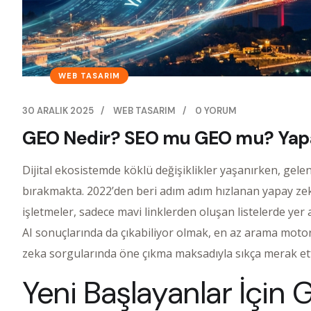
WEB TASARIM
30 ARALIK 2025
/
WEB TASARIM
/
0 YORUM
GEO Nedir? SEO mu GEO mu? Yapay 
Dijital ekosistemde köklü değişiklikler yaşanırken, gel
bırakmakta. 2022’den beri adım adım hızlanan yapay zek
işletmeler, sadece mavi linklerden oluşan listelerde ye
AI sonuçlarında da çıkabiliyor olmak, en az arama moto
zeka sorgularında öne çıkma maksadıyla sıkça merak ett
Yeni Başlayanlar İçin