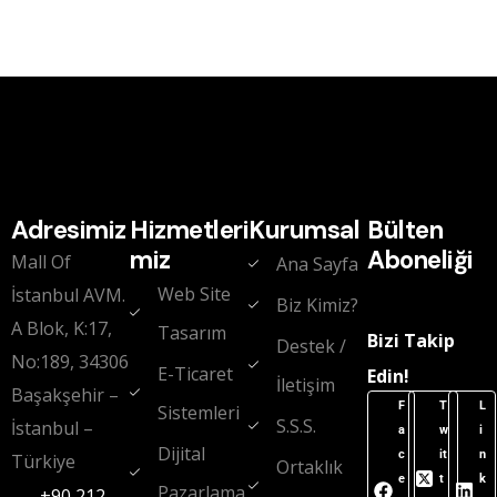
Adresimiz
Hizmetleri
Kurumsal
Bülten
miz
Aboneliği
Mall Of
Ana Sayfa
Web Site
İstanbul AVM.
Biz Kimiz?
A Blok, K:17,
Tasarım
Bizi Takip
Destek /
No:189, 34306
E-Ticaret
Edin!
İletişim
Başakşehir –
F
T
L
Sistemleri
S.S.S.
İstanbul –
a
w
i
Dijital
c
it
n
Türkiye
Ortaklık
e
t
k
Pazarlama
+90 212