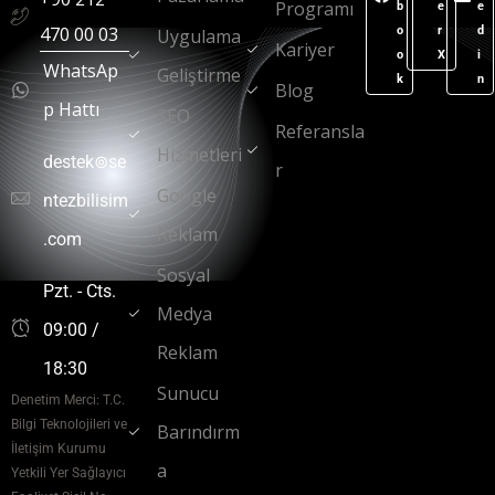
Programı
b
e
e
470 00 03
o
r
d
Uygulama
Kariyer
o
X
i
WhatsAp
Geliştirme
k
n
Blog
p Hattı
SEO
Referansla
Hizmetleri
destek⊚se
r
Google
ntezbilisim
Reklam
.com
Sosyal
Pzt. - Cts.
Medya
09:00 /
Reklam
18:30
Sunucu
Denetim Merci: T.C.
Bilgi Teknolojileri ve
Barındırm
İletişim Kurumu
a
Yetkili Yer Sağlayıcı