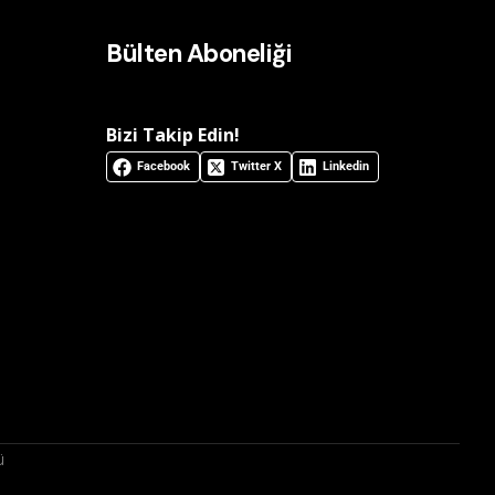
Bülten Aboneliği
Bizi Takip Edin!
Facebook
Twitter X
Linkedin
ı
ü