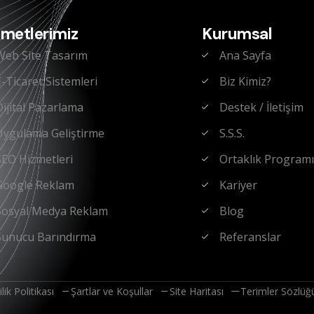
zmetlerimiz
Kurumsal
Web Site Tasarım
Ana Sayfa
E-Ticaret Sistemleri
Biz Kimiz?
Dijital Pazarlama
Destek / İletişim
Uygulama Geliştirme
S.S.S.
SEO Hizmetleri
Ortaklık Program
Google Reklam
Kariyer
Sosyal Medya Reklam
Blog
Sunucu Barındırma
Referanslar
ilik Politikası
Şartlar ve Koşullar
Site Haritası
Terimler Sözlüğ