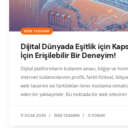
WEB TASARIM
Dijital Dünyada Eşitlik için Ka
İçin Erişilebilir Bir Deneyim!
Dijital platformların kullanım amacı, bilgiyi ve hiz
internet kullanıcılarının profili, farklı fiziksel, bi
web tasarımı ise farklılıkları birer kısıtlama olmakt
eden bir yaklaşımdır. Bu noktada bir web sitesinin 
11 OCAK 2026
/
WEB TASARIM
/
0 YORUM