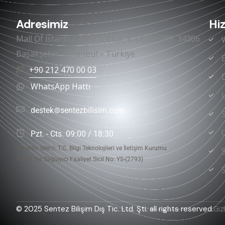
Adresimiz
Hi
Mall Of İstanbul AVM. A Blok, K:17, No:189, 34306
Başakşehir – İstanbul – Türkiye
+90 212 470 00 03
WhatsApp Hattı
destek⊚sentezbilisim.com
Pzt. - Cts. 09:00 / 18:30
Denetim Merci: T.C. Bilgi Teknolojileri ve İletişim Kurumu
Yetkili Yer Sağlayıcı Faaliyet Sicil No: YS-(2793)
Gizl
© 2025 Sentez Bilişim Dış Tic. Ltd. Şti. all rights reserved.