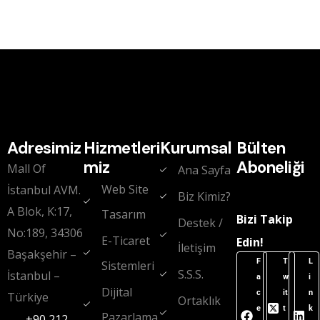
Adresimiz
Hizmetleri
Kurumsal
Bülten
miz
Aboneliği
Mall Of
Ana Sayfa
Web Site
İstanbul AVM.
Biz Kimiz?
A Blok, K:17,
Tasarım
Bizi Takip
Destek /
No:189, 34306
E-Ticaret
Edin!
İletişim
Başakşehir –
F
T
L
Sistemleri
S.S.S.
İstanbul –
a
w
i
Dijital
c
it
n
Türkiye
Ortaklık
e
t
k
Pazarlama
+90 212