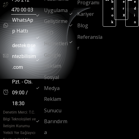
Programı
b
e
e
470 00 03
o
r
d
Uygulama
Kariyer
o
X
i
WhatsAp
Geliştirme
k
n
Blog
p Hattı
SEO
Referansla
Hizmetleri
destek⊚se
r
Google
ntezbilisim
Reklam
.com
Sosyal
Pzt. - Cts.
Medya
09:00 /
Reklam
18:30
Sunucu
Denetim Merci: T.C.
Bilgi Teknolojileri ve
Barındırm
İletişim Kurumu
a
Yetkili Yer Sağlayıcı